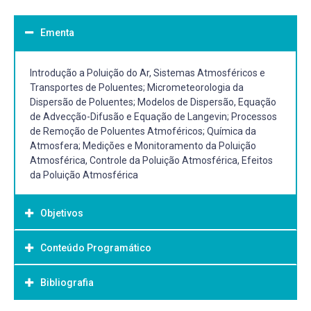
Ementa
Introdução a Poluição do Ar, Sistemas Atmosféricos e
Transportes de Poluentes; Micrometeorologia da
Dispersão de Poluentes; Modelos de Dispersão, Equação
de Advecção-Difusão e Equação de Langevin; Processos
de Remoção de Poluentes Atmoféricos; Química da
Atmosfera; Medições e Monitoramento da Poluição
Atmosférica, Controle da Poluição Atmosférica, Efeitos
da Poluição Atmosférica
Objetivos
Conteúdo Programático
Objetivo Geral:
Disciplina de área ofertada pelo PPG em Modelagem
Bibliografia
I. Introdução a Poluição do Ar
Matemática
1. O Problema da Poluição do Ar