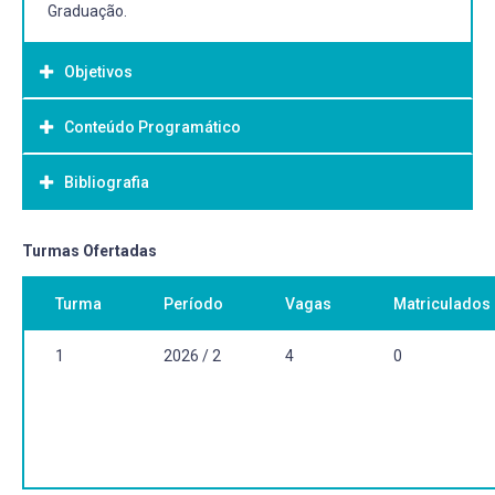
Graduação.
Objetivos
Conteúdo Programático
Objetivo Geral:
Bibliografia
Os seminários serão definidos no início de cada semestre.
Bibliografia Básica:
Turmas Ofertadas
Artigos de Revisão e pesquisa em temas atuais versando
Turma
Período
Vagas
Matriculados
sobre Modelagem Matemática.
1
2026 / 2
4
0