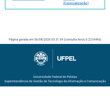
(Especialização)
alimentação complementar. Cadernos de Atenção Básica,
n. 23. Série A. Normas e Manuais Técnicos. Brasília:
Ministério da Saúde, 2009.
Sociedade Brasileira de Cardiologia. Diretriz de Prevenção
da Aterosclerose na Infância e na Adolescência.
http://publicacoes.cardiol.br/consenso/2005/prevatero.asp
Página gerada em 06/08/2026 03:31:59 (consulta levou 0.221849s)
Universidade Federal de Pelotas
Superintendência de Gestão de Tecnologia da Informação e Comunicação