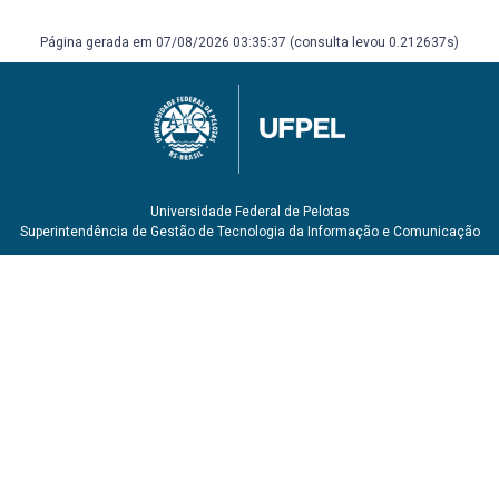
Movimento da água no solo saturado;
Movimento da água no solo não-saturado;
Página gerada em 07/08/2026 03:35:37 (consulta levou 0.212637s)
Movimento da água na planta e na atmosfera
Unidade 7 – Infiltração e redistribuição da água no solo
Introdução;
Infiltração acumulada e velocidade de infiltração;
Análise do processo de redistribuição da água no solo;
Métodos de determinação da infiltração e da
Universidade Federal de Pelotas
condutividade hidráulica do solo
Superintendência de Gestão de Tecnologia da Informação e Comunicação
Unidade 8 – Evaporação e evapotranspiração 8
Introdução;
Evaporação em equilíbrio dinâmico;
Evaporação na ausência do lençol freático;
Evaporação potencial e real;
Evapotranspiração de referência, potencial e real
Unidade 9 – Absorção de água pelas plantas
Introdução;
Disponibilidade de água para as plantas;