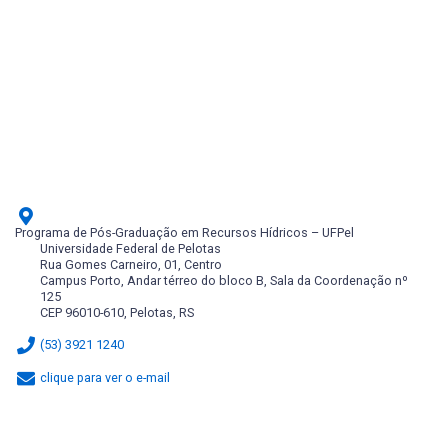
Hidrología de Cuencas Hidrográficas
Modelado Hidrológico
Hidrometría de Cuencas Hidrográficas
Hidrosedimentología
Impactos y recuperación de recursos hídricos
Irrigación
Programa de Pós-Graduação em Recursos Hídricos – UFPel
Calidad del agua en Cuencas Hidrográficas
Universidade Federal de Pelotas
Rua Gomes Carneiro, 01, Centro
Campus Porto, Andar térreo do bloco B, Sala da Coordenação nº
125
CEP 96010-610, Pelotas, RS
(53) 3921 1240
clique para ver o e-mail