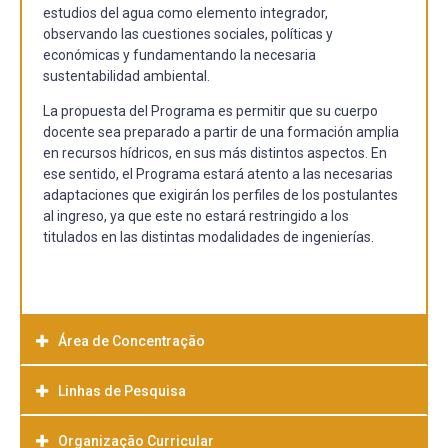
estudios del agua como elemento integrador,
observando las cuestiones sociales, políticas y
económicas y fundamentando la necesaria
sustentabilidad ambiental.
La propuesta del Programa es permitir que su cuerpo
docente sea preparado a partir de una formación amplia
en recursos hídricos, en sus más distintos aspectos. En
ese sentido, el Programa estará atento a las necesarias
adaptaciones que exigirán los perfiles de los postulantes
al ingreso, ya que este no estará restringido a los
titulados en las distintas modalidades de ingenierías.
Área de Concentração
Linhas de Pesquisa
El Programa de Posgrado en Recursos Hídricos de la
UFPel tiene un área de concentración designada como
Recursos Hídricos. Los objetivos de esa área son:
Organização Curricular
Monitoreo y Diagnóstico de Recursos Hídricos