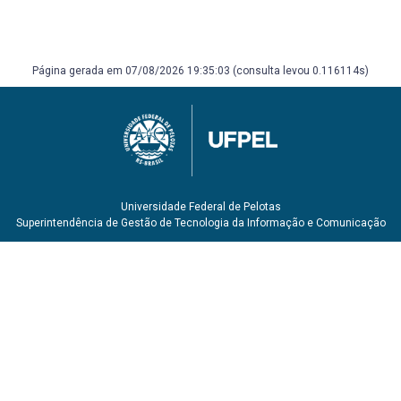
Janeiro: Paz e terra, 2003. 93 p. ISBN 85-219-0427-4.
MAXIMIANO, Antonio Cesar Amaru. Administração de
projetos como transformar idéias em resultados. 5. São
Paulo Atlas 2014 1 recurso online ISBN 9788522487608.
Página gerada em 07/08/2026 19:35:03 (consulta levou 0.116114s)
SCHERMERHORN JR, John R. Administração em módulos
interativos. Rio de Janeiro LTC 2008 1 recurso online ISBN
978-85-216-2368-7.
UFPEL. Documento PREC, de 02 de maio de 2019. Guia de
Integralização da Extensão nos Currículos dos Cursos de
Graduação da Universidade Federal de Pelotas – Pelotas,
2019.
Universidade Federal de Pelotas
Superintendência de Gestão de Tecnologia da Informação e Comunicação