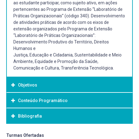
ao estudante participar, como sujeito ativo, em ações
pertencentes ao Programa de Extensão “Laboratório de
Práticas Organizacionais” (código 340). Desenvolvimento
de atividades práticas de acordo com os eixos de
extensão organizados pelo Programa de Extensão
“Laboratório de Práticas Organizacionais”:
Desenvolvimento Produtivo do Território, Direitos
Humanos e
Justiça, Educação e Cidadania, Sustentabilidade e Meio
Ambiente, Equidade e Promoção da Saúde,
Comunicação e Cultura, Transferência Tecnológica.
Objetivos
Conteúdo Programático
Objetivo Geral:
Proporcionar aprendizados e atuações efetivas em
Bibliografia
ambientes organizacionais, consolidando o tripé ensino,
pesquisa e extensão, e oportunizar a participação de
alunos em atividades de extensão junto à comunidade,
Bibliografia Básica:
Turmas Ofertadas