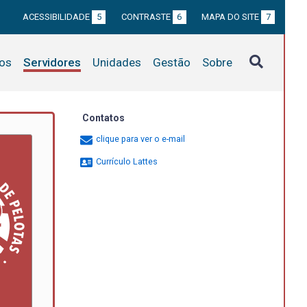
ACESSIBILIDADE
5
CONTRASTE
6
MAPA DO SITE
7
tos
Servidores
Unidades
Gestão
Sobre
Contatos
clique para ver o e-mail
Currículo Lattes