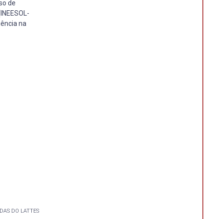
so de
(INEESOL-
iência na
DAS DO LATTES