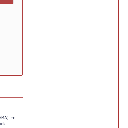
 (MBA) em
pela