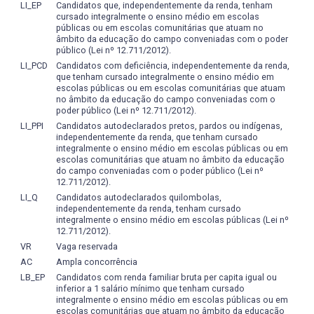
cineclubismo.
trabalho. A
Pesquisa do Egresso
proporciona um
negociações internacionais;
LI_EP
Candidatos que, independentemente da renda, tenham
diagnóstico que auxilia na identificação de potenciais
cursado integralmente o ensino médio em escolas
- Dominar processos de negociação com uma visão
públicas ou em escolas comunitárias que atuam no
melhorias no Curso.
ampla e generalista, com raciocínio lógico, flexibilidade e
âmbito da educação do campo conveniadas com o poder
criatividade;
público (Lei nº 12.711/2012).
Ao final de cada semestre, os formandos são
- Entender e acompanhar a evolução das legislações
LI_PCD
Candidatos com deficiência, independentemente da renda,
cadastrados no Portal e estimulados a fazer
relativas à habilitação de comércio exterior, bem como
que tenham cursado integralmente o ensino médio em
escolas públicas ou em escolas comunitárias que atuam
depoimentos sobre o Curso e sua contribuição para a
das atividades desenvolvidas pelas organizações
no âmbito da educação do campo conveniadas com o
trajetória profissional. Cabe também ao Colegiado do
importadoras e exportadoras;
poder público (Lei nº 12.711/2012).
Curso atualizar e registrar essas informações a cada
- Desenvolver espírito de liderança, trabalho de equipe, de
LI_PPI
Candidatos autodeclarados pretos, pardos ou indígenas,
semestre, assim como acompanhar as considerações
negociação e tomada de decisão.
independentemente da renda, que tenham cursado
integralmente o ensino médio em escolas públicas ou em
feitas no Portal para fins de avaliação e revisão do PPC.
escolas comunitárias que atuam no âmbito da educação
do campo conveniadas com o poder público (Lei nº
Prevê-se, ainda, que a Coordenação do Curso realize, de
12.711/2012).
forma periódica, a mensuração do grau de satisfação dos
LI_Q
Candidatos autodeclarados quilombolas,
egressos em relação à formação recebida. Esse processo
independentemente da renda, tenham cursado
integralmente o ensino médio em escolas públicas (Lei nº
será conduzido por meio de questionário on-line,
12.711/2012).
estruturado com escalas reconhecidas e validadas
VR
Vaga reservada
internacionalmente, além de questões subjetivas, de
AC
Ampla concorrência
modo a garantir confiabilidade e comparabilidade dos
LB_EP
Candidatos com renda familiar bruta per capita igual ou
resultados. Os dados coletados serão transformados em
inferior a 1 salário mínimo que tenham cursado
indicadores estratégicos que permitirão acompanhar, ao
integralmente o ensino médio em escolas públicas ou em
longo do tempo, a performance do Curso e sua aderência
escolas comunitárias que atuam no âmbito da educação