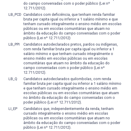
do campo conveniadas com o poder público (Lei nº
às demandas sociais e do mercado de trabalho.
12.711/2012).
LB_PCD
Candidatos com deficiência, que tenham renda familiar
A proposta é constituir um banco de dados sólido e
bruta per capita igual ou inferior a 1 salário mínimo e que
sistemático que viabilize análises quantitativas e
tenham cursado integralmente o ensino médio em escolas
públicas ou em escolas comunitárias que atuam no
qualitativas sobre diferentes aspectos da trajetória
âmbito da educação do campo conveniadas com o poder
acadêmica e profissional dos egressos. Esse repositório
público (Lei nº 12.711/2012)
permitirá identificar os pontos fortes do Curso, bem como
LB_PPI
Candidatos autodeclarados pretos, pardos ou indígenas,
fragilidades e oportunidades de melhoria, além de reunir
com renda familiar bruta per capita igual ou inferior a 1
salário mínimo e que tenham cursado integralmente o
críticas e sugestões que subsidiem a tomada de decisão
ensino médio em escolas públicas ou em escolas
da Coordenação e do NDE no processo de revisão e
comunitárias que atuam no âmbito da educação do
atualização do Projeto Pedagógico.
campo conveniadas com o poder público (Lei nº
12.711/2012).
Entre os aspectos a serem avaliados, incluem-se: os
LB_Q
Candidatos autodeclarados quilombolas, com renda
familiar bruta per capita igual ou inferior a 1 salário mínimo
setores de atuação profissional dos egressos, o perfil das
e que tenham cursado integralmente o ensino médio em
organizações empregadoras, a remuneração média, a
escolas públicas ou em escolas comunitárias que atuam
realização de cursos de pós-graduação (instituição, área
no âmbito da educação do campo conveniadas com o
poder público (Lei nº 12.711/2012).
e período de realização), o tipo de cargo ocupado e o nível
LI_EP
Candidatos que, independentemente da renda, tenham
de responsabilidade assumido. Além disso, busca-se
cursado integralmente o ensino médio em escolas
compreender em que medida os egressos se sentiram
públicas ou em escolas comunitárias que atuam no
acolhidos, orientados, bem recebidos e seguros durante
âmbito da educação do campo conveniadas com o poder
público (Lei nº 12.711/2012).
sua permanência no curso de graduação, de modo a