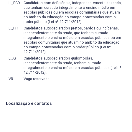
avaliar a dimensão formativa também sob a perspectiva
LI_PCD
Candidatos com deficiência, independentemente da renda,
que tenham cursado integralmente o ensino médio em
do ambiente institucional e do apoio pedagógico.
escolas públicas ou em escolas comunitárias que atuam
no âmbito da educação do campo conveniadas com o
A aplicação do instrumento de pesquisa será realizada
poder público (Lei nº 12.711/2012).
com o apoio do NDE, garantindo que os indicadores
LI_PPI
Candidatos autodeclarados pretos, pardos ou indígenas,
independentemente da renda, que tenham cursado
estejam alinhados às diretrizes institucionais e às
integralmente o ensino médio em escolas públicas ou em
políticas de avaliação da Universidade. Os resultados
escolas comunitárias que atuam no âmbito da educação
obtidos serão sistematicamente socializados com a
do campo conveniadas com o poder público (Lei nº
12.711/2012).
comunidade acadêmica, assegurando transparência e
LI_Q
Candidatos autodeclarados quilombolas,
promovendo a cultura de autoavaliação e melhoria
independentemente da renda, tenham cursado
contínua.
integralmente o ensino médio em escolas públicas (Lei nº
12.711/2012).
VR
Vaga reservada
Localização e contatos