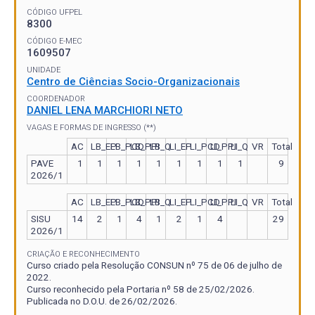
CÓDIGO UFPEL
8300
CÓDIGO E-MEC
1609507
UNIDADE
Centro de Ciências Socio-Organizacionais
COORDENADOR
DANIEL LENA MARCHIORI NETO
VAGAS E FORMAS DE INGRESSO (**)
AC
LB_EP
LB_PCD
LB_PPI
LB_Q
LI_EP
LI_PCD
LI_PPI
LI_Q
VR
Total
PAVE
1
1
1
1
1
1
1
1
1
9
2026/1
AC
LB_EP
LB_PCD
LB_PPI
LB_Q
LI_EP
LI_PCD
LI_PPI
LI_Q
VR
Total
SISU
14
2
1
4
1
2
1
4
29
2026/1
CRIAÇÃO E RECONHECIMENTO
Curso criado pela Resolução CONSUN nº 75 de 06 de julho de
2022.
Curso reconhecido pela Portaria nº 58 de 25/02/2026.
Publicada no D.O.U. de 26/02/2026.