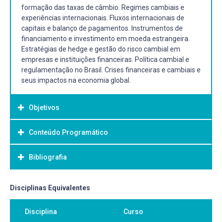
formação das taxas de câmbio. Regimes cambiais e
experiências internacionais. Fluxos internacionais de
capitais e balanço de pagamentos. Instrumentos de
financiamento e investimento em moeda estrangeira.
Estratégias de hedge e gestão do risco cambial em
empresas e instituições financeiras. Política cambial e
regulamentação no Brasil. Crises financeiras e cambiais e
seus impactos na economia global.
Objetivos
Conteúdo Programático
Objetivo Geral:
Proporcionar ao aluno uma compreensão aprofundada
Bibliografia
dos fundamentos das finanças internacionais, com
ênfase nos mecanismos de funcionamento do mercado
de câmbio, políticas cambiais e instrumentos financeiros
Bibliografia Básica:
Disciplinas Equivalentes
utilizados na gestão de riscos cambiais. A disciplina busca
LIMA, Luiz Murilo Strube. Ifrs: entendendo e aplicando as
desenvolver habilidades práticas para analisar, planejar e
Disciplina
Curso
normas internacionais de contabilidade. São Paulo: Atlas,
executar operações de câmbio no contexto corporativo e