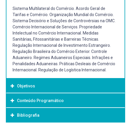
Sistema Multilateral do Comércio. Acordo Geral de
Tarifas e Comércio. Organização Mundial do Comércio.
Sistema Decisório e Soluções de Controvérsias na OMC.
Comércio Internacional de Serviços. Propriedade
Intelectual no Comércio Internacional. Medidas
Sanitárias, Fitossanitárias e Barreiras Técnicas.
Regulação Internacional de Investimento Estrangeiro.
Regulação Brasileira do Comércio Exterior. Controle
Aduaneiro. Regimes Aduaneiros Especiais. Infrações e
Penalidades Aduaneiras. Práticas Desleais de Comércio
Internacional. Regulação de Logística Internacional.
Objetivos
Conteúdo Programático
Objetivo Geral:
Desenvolver a compreensão sobre o sistema multilateral
Bibliografia
do comércio e a regulação brasileira do comércio exterior,
integrando aspectos jurídicos, institucionais e
operacionais do comércio internacional.