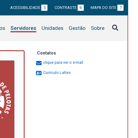
ACESSIBILIDADE
5
CONTRASTE
6
MAPA DO SITE
7
tos
Servidores
Unidades
Gestão
Sobre
Contatos
clique para ver o e-mail
Currículo Lattes