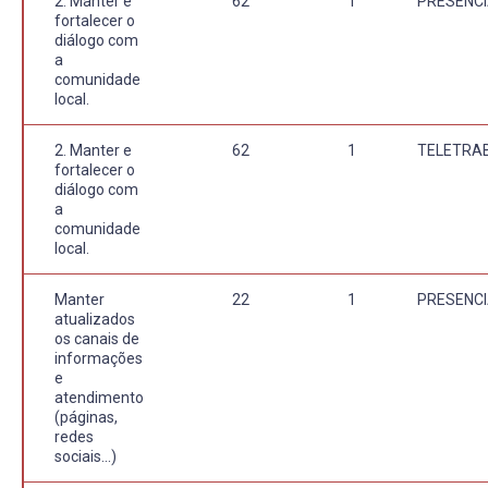
2. Manter e
62
1
PRESENCI
fortalecer o
diálogo com
a
comunidade
local.
2. Manter e
62
1
TELETRA
fortalecer o
diálogo com
a
comunidade
local.
Manter
22
1
PRESENCI
atualizados
os canais de
informações
e
atendimento
(páginas,
redes
sociais...)