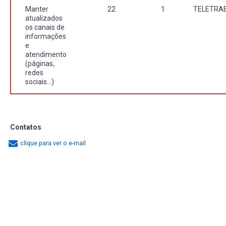
Manter
22
1
TELETRA
atualizados
os canais de
informações
e
atendimento
(páginas,
redes
sociais...)
Contatos
clique para ver o e-mail