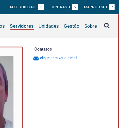
ACESSIBILIDADE
5
CONTRASTE
6
MAPA DO SITE
7
tos
Servidores
Unidades
Gestão
Sobre
Contatos
clique para ver o e-mail