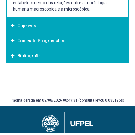
estabelecimento das relações entre a morfologia
humana macroscópica e a microscópica.
Objetivos
Conteúdo Programático
Objetivo Geral:
Proporcionar aos alunos conhecimentos específicos de
Bibliografia
Tecido Epitelial de Revestimento e Glandular–
Histologia dos Tecidos e Anatomia Humana, de forma que
características gerais e histofisiologia;
os alunos consigam relacionar a morfologia
Tecido Conjuntivo – características gerais e histofisiologia;
macroscópica (órgãos e sistemas) e a microscópica
Bibliografia Básica:
Tecido Adiposo;
(tecidos) do corpo humano.
Sangue;
Burkitt, H.G.; Young, B.; Heath, J.W. Wheather Histologia
Tecido Cartilaginoso;
Funcional. Guanabara Koogan
Tecido Ósseo;
Dangelo, J.G.; FATTINI, C.A. Anatomia Humana Básica.
Página gerada em 09/08/2026 00:49:31 (consulta levou 0.083196s)
Tecido Muscular – características gerais e histofisiologia;
Atheneu
Tecido Nervoso – características gerais e histofisiologia;
Gartner, L.P.; Hiatt, J.L. Tratado de Histologia em cores.
Divisão do corpo humano e planos de delimitação e
Guanabara Koogan
secções;
Geneser, F. Histologia com bases biomoleculares.
Osteologia;
Guanabara Koogan e Panamericana
Artrologia e miologia;
Junqueira, L.C.; Carneiro, J. Histologia Básica. Guanabara