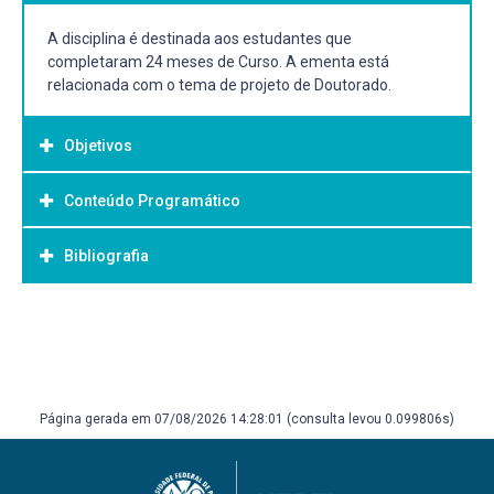
A disciplina é destinada aos estudantes que
completaram 24 meses de Curso. A ementa está
relacionada com o tema de projeto de Doutorado.
Objetivos
Conteúdo Programático
Objetivo Geral:
Bibliografia
O programa da disciplina está relacionado ao
desenvolvimento do projeto de Doutorado.
Bibliografia Básica:
Associada ao tema do projeto de Doutorado
desenvolvido.
Página gerada em 07/08/2026 14:28:01 (consulta levou 0.099806s)