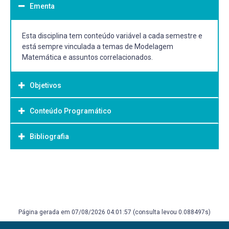
Ementa
Esta disciplina tem conteúdo variável a cada semestre e
está sempre vinculada a temas de Modelagem
Matemática e assuntos correlacionados.
Objetivos
Conteúdo Programático
Objetivo Geral:
Disciplina optativa do PPG em Modelagem Matemática da
Bibliografia
UFPel
Bibliografia Básica:
Variável - de acordo com temática abordada.
Bibliografia Complementar:
Página gerada em 07/08/2026 04:01:57 (consulta levou 0.088497s)
Variável - de acordo com temática abordada.