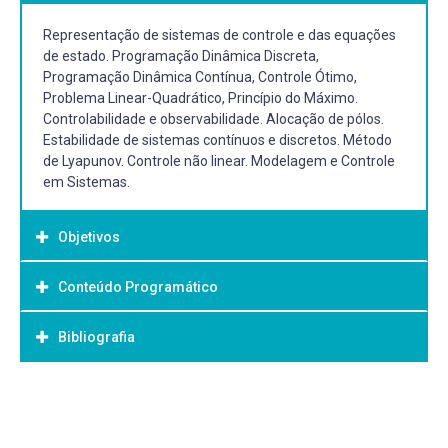
Representação de sistemas de controle e das equações
de estado. Programação Dinâmica Discreta,
Programação Dinâmica Contínua, Controle Ótimo,
Problema Linear-Quadrático, Princípio do Máximo.
Controlabilidade e observabilidade. Alocação de pólos.
Estabilidade de sistemas contínuos e discretos. Método
de Lyapunov. Controle não linear. Modelagem e Controle
em Sistemas.
Objetivos
Conteúdo Programático
Objetivo Geral:
Disciplina optativa do PPG em Modelagem Matemática da
Bibliografia
Unidade 1 - Representação de sistemas de controle e das
UFPel
equações de estado.
1.1 Variáveis de Estados de Sistemas Dinâmicos.
Bibliografia Básica:
1.2 Equação Diferencial de Estado.
1.3 Exemplo de Projetos.
Baumeister, J.; Leitão, A. Introdução à Teoria de Controle e