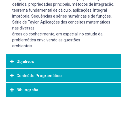
definida: propriedades principais, métodos de integração,
teorema fundamental de cálculo, aplicações. Integral
imprópria. Sequências e séries numéricas e de funções.
Série de Taylor. Aplicações dos conceitos matemáticos
nas diversas
áreas do conhecimento, em especial, no estudo da
problemática envolvendo as questões
ambientais.
Objetivos
Conteúdo Programático
Objetivo Geral:
Fornecer subsídios aos discentes a fim de que o possam
Bibliografia
Primitivas: conceito e principais propriedades
aprender e aplicar os métodos de cálculo das integrais;
Primitivas imediatas e tabela de primitivação
criar base para o estudo de disciplinas matemáticas
posteriores.
Bibliografia Básica:
Técnicas de primitivação
primitivação por substituição
Spivak, M. Calculus. Publish of Perish, Houston,1994.
primitivação por partes
Tomas, George B. Cálculo, Vol 1. Addison Wesley.