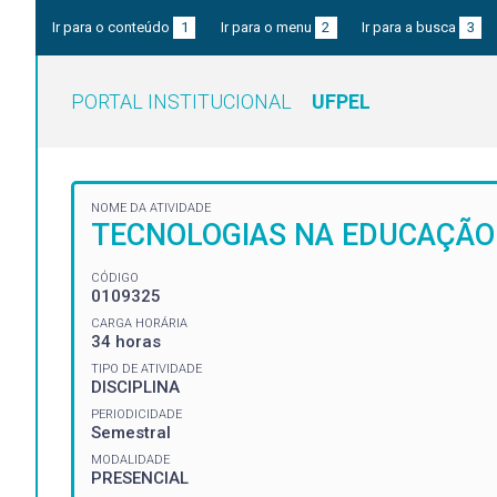
Ir para o conteúdo
1
Ir para o menu
2
Ir para a busca
3
PORTAL INSTITUCIONAL
UFPEL
NOME DA ATIVIDADE
TECNOLOGIAS NA EDUCAÇÃO
CÓDIGO
0109325
CARGA HORÁRIA
34 horas
TIPO DE ATIVIDADE
DISCIPLINA
PERIODICIDADE
Semestral
MODALIDADE
PRESENCIAL