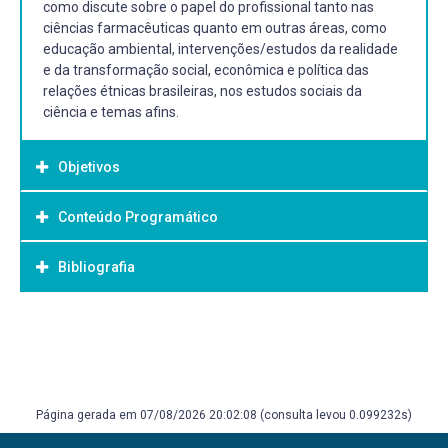
como discute sobre o papel do profissional tanto nas
ciências farmacêuticas quanto em outras áreas, como
educação ambiental, intervenções/estudos da realidade
e da transformação social, econômica e política das
relações étnicas brasileiras, nos estudos sociais da
ciência e temas afins.
Objetivos
Conteúdo Programático
Objetivo Geral:
Apresentar e discutir sobre a atuação do farmacêutico
Bibliografia
- O Curso de Farmácia da UFPel
nos diferentes âmbitos de atuação profissional a partir de
- As entidades de classe do farmacêutico
conceitos básicos visando à formação de profissionais
- Conceitos gerais em Farmácia
com visão crítica, reflexiva e construtiva.
Bibliografia Básica:
- Âmbitos profissionais do Farmacêutico
- Código de Ética da profissão Farmacêutica
LENCINA, C.L; PAVEI, C.; STEFANELLO, F.M.;VASCONCELOS,
F.A; FARIAS, F.M. Momento Saúde. Editora UFPel, 2014.
PANDIT NK. Introdução às Ciências Farmacêuticas. Editora
Página gerada em 07/08/2026 20:02:08 (consulta levou 0.099232s)
Artmed. 2008.
STORPIRTIS S. Farmácia Clínica e Atenção Farmacêutica.