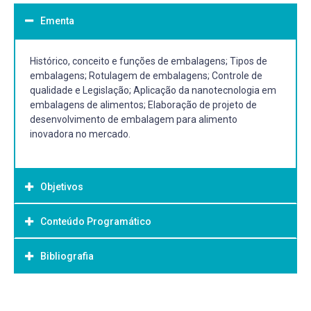
Ementa
Histórico, conceito e funções de embalagens; Tipos de
embalagens; Rotulagem de embalagens; Controle de
qualidade e Legislação; Aplicação da nanotecnologia em
embalagens de alimentos; Elaboração de projeto de
desenvolvimento de embalagem para alimento
inovadora no mercado.
Objetivos
Conteúdo Programático
Objetivo Geral:
Estudar o histórico, conceito e funções de embalagens;
Bibliografia
Unidade I. Histórico, Conceito e funções de embalagens
Tipos de embalagens; Rotulagem de embalagens;
Controle de qualidade e Legislação; Aplicação da
Histórico e conceito de embalagens
nanotecnologia em embalagens de alimentos; Elaboração
Bibliografia Básica:
Funções e características das embalagens
de projeto de desenvolvimento de embalagem para