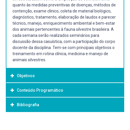
quanto às medidas preventivas de doenças, métodos de
contenção, exame clínico, coleta de material biológico,
diagnóstico, tratamento, elaboração de laudos e parecer
técnico, manejo, enriquecimento ambiental e bem-estar
dos animais pertencentes à fauna silvestre brasileira. A
cada semana serão realizados seminários para
discussão dessa casuística, com a participação do corpo
docente da disciplina. Tem-se com principais objetivos o
treinamento em rotina clínica, medicina e manejo de
animais silvestres.
Objetivos
Conteúdo Programático
Objetivo Geral:
Capacitar o aluno no diagnóstico, tratamento, elaboração
Bibliografia
de laudos e parecer técnico, manejo, enriquecimento
ambiental e bem-estar dos animais pertencentes à fauna
silvestre brasileira
Bibliografia Básica: