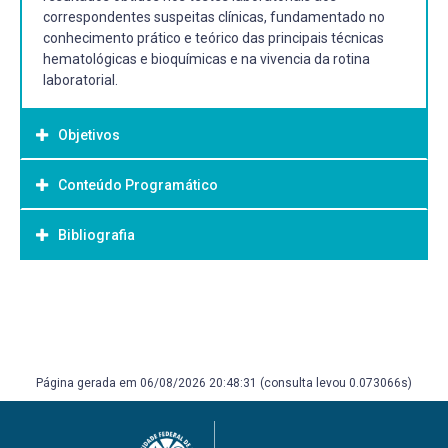
correspondentes suspeitas clínicas, fundamentado no
conhecimento prático e teórico das principais técnicas
hematológicas e bioquímicas e na vivencia da rotina
laboratorial.
Objetivos
Conteúdo Programático
Objetivo Geral:
Promover o desenvolvimento do aluno na rotina
Bibliografia
laboratorial e aprimorar as técnicas empregadas nas
análises clínicas.
Bibliografia Básica:
BACILA. BIOQUIMICA VETERINARIA, ROBE ED-BELMAN ED
IMP EXP LTDA, 2003. 582p.
BUSH, B.M. Interpretação de Resultados Laboratoriais
Página gerada em 06/08/2026 20:48:31 (consulta levou 0.073066s)
para Clínicos de Pequernos Animais, Editora ROCA, ed.,
2004, 375p COLES, E.H. Veterinary Clinical Pathology W. B.
Saunders Company, 4 ed, Philadelphia, 1986, 486 p.