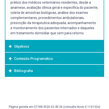
prático dos médicos veterinários residentes, desde a
anamese, avaliação clínica geral e específica do paciente,
coleta de amostras biológicas, análise dos exames
complementares, procedimentos ambulatoriais,
prescrição da terapeutica adequada, acompanhamento
e monitoramento dos pacientes internados e daqueles
em tratamento domiciliar que vem para retorno.
Objetivos
Conteúdo Programático
Objetivo Geral:
Capacitar o Médico veterinário no atendimento em clínica
Bibliografia
médica de animais de companhia.
Bibliografia Básica:
ANDRADE, S. F. Manual de Terapêutica Veterinária, 3º ed.
Rio de Janeiro Roca, 2011.ISBN 9788572417501.
ETTINGER, S. J. Tratado de medicina interna veterinária:
Página gerada em 07/08/2026 02:40:26 (consulta levou 0.110132s)
doenças e do cão e do gato. 5. ed. Rio de Janeiro: