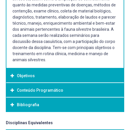
quanto às medidas preventivas de doenças, métodos de
contenção, exame clínico, coleta de material biológico,
diagnóstico, tratamento, elaboração de laudos e parecer
técnico, manejo, enriquecimento ambiental e bem-estar
dos animais pertencentes à fauna silvestre brasileira. A
cada semana serão realizados seminários para
discussão dessa casuística, com a participação do corpo
docente da disciplina. Tem-se com principais objetivos o
treinamento em rotina clínica, medicina e manejo de
animais silvestres.
Objetivos
Conteúdo Programático
Objetivo Geral:
Promover o aprofundamento teórico dos casos
Bibliografia
abordados na rotina clínica e cirúrgica em medicina de
animais silvestres.
Capacitar o aluno em medidas preventivas de doenças,
Bibliografia Básica:
Disciplinas Equivalentes
métodos de contenção, exame clínico, coleta de material