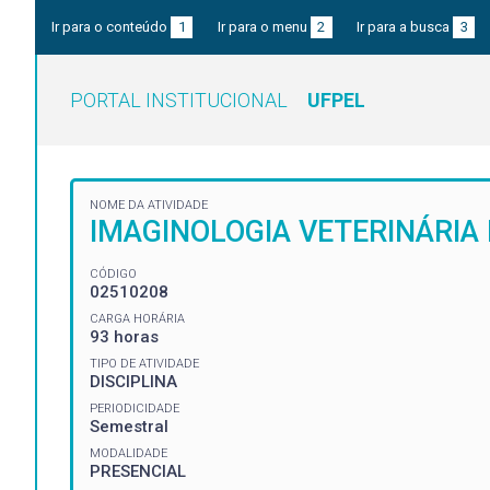
Ir para o conteúdo
1
Ir para o menu
2
Ir para a busca
3
PORTAL INSTITUCIONAL
UFPEL
NOME DA ATIVIDADE
IMAGINOLOGIA VETERINÁRIA I
CÓDIGO
02510208
CARGA HORÁRIA
93 horas
TIPO DE ATIVIDADE
DISCIPLINA
PERIODICIDADE
Semestral
MODALIDADE
PRESENCIAL