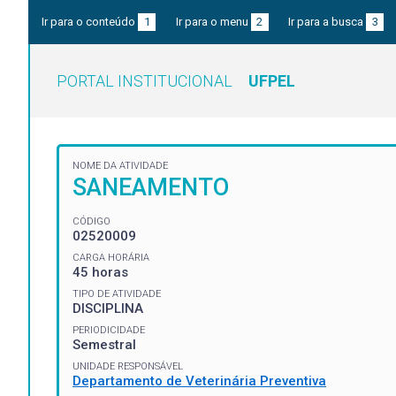
Ir para o conteúdo
1
Ir para o menu
2
Ir para a busca
3
PORTAL INSTITUCIONAL
UFPEL
NOME DA ATIVIDADE
SANEAMENTO
CÓDIGO
02520009
CARGA HORÁRIA
45 horas
TIPO DE ATIVIDADE
DISCIPLINA
PERIODICIDADE
Semestral
UNIDADE RESPONSÁVEL
Departamento de Veterinária Preventiva