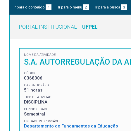
Ir para o conteúdo
1
Ir para o menu
2
Ir para a busca
3
PORTAL INSTITUCIONAL
UFPEL
NOME DA ATIVIDADE
S.A. AUTORREGULAÇÃO DA AP
CÓDIGO
0368306
CARGA HORÁRIA
51 horas
TIPO DE ATIVIDADE
DISCIPLINA
PERIODICIDADE
Semestral
UNIDADE RESPONSÁVEL
Departamento de Fundamentos da Educação