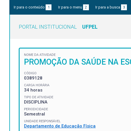
Ir para o conteúdo
1
Ir para o menu
2
Ir para a busca
3
PORTAL INSTITUCIONAL
UFPEL
NOME DA ATIVIDADE
PROMOÇÃO DA SAÚDE NA ES
CÓDIGO
0389128
CARGA HORÁRIA
34 horas
TIPO DE ATIVIDADE
DISCIPLINA
PERIODICIDADE
Semestral
UNIDADE RESPONSÁVEL
Departamento de Educação Física