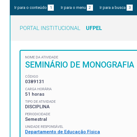
Ir para o conteúdo
1
Ir para o menu
2
Ir para a busca
3
PORTAL INSTITUCIONAL
UFPEL
NOME DA ATIVIDADE
SEMINÁRIO DE MONOGRAFIA
CÓDIGO
0389131
CARGA HORÁRIA
51 horas
TIPO DE ATIVIDADE
DISCIPLINA
PERIODICIDADE
Semestral
UNIDADE RESPONSÁVEL
Departamento de Educação Física