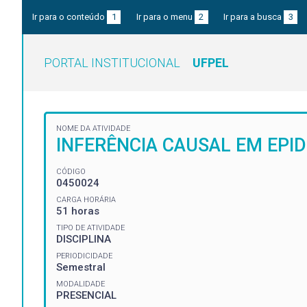
Ir para o conteúdo
1
Ir para o menu
2
Ir para a busca
3
PORTAL INSTITUCIONAL
UFPEL
NOME DA ATIVIDADE
INFERÊNCIA CAUSAL EM EPI
CÓDIGO
0450024
CARGA HORÁRIA
51 horas
TIPO DE ATIVIDADE
DISCIPLINA
PERIODICIDADE
Semestral
MODALIDADE
PRESENCIAL