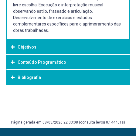
livre escolha. Execução e interpretação musical
observando estilo, fraseado e articulação.
Desenvolvimento de exercícios e estudos
complementares específicos para o aprimoramento das
obras trabalhadas.
Objetivos
Conteúdo Programático
Objetivo Geral:
Esta disciplina tem por objetivo geral a abordagem
Bibliografia
coletiva da técnica e interpretação violonística em
repertório específico, selecionado de acordo com a sua
ementa e a capacidade apresentada pelo aluno.
Bibliografia Básica:
AGUADO, Dionisio. Méthode Complete pour La guitarre.
Ed. fac-simile. Paris: 1826. Geneve: Editions Minkoff, 1980.
ALLORTO, E.; CHIESA, R. La Chitarra. Edizioni di Torino,
Página gerada em 08/08/2026 22:33:08 (consulta levou 0.144451s)
1996. CARLEVARO, Abel. Escuela de La Guitarra. Buenos
Aires: Barry Editorial, 1979.