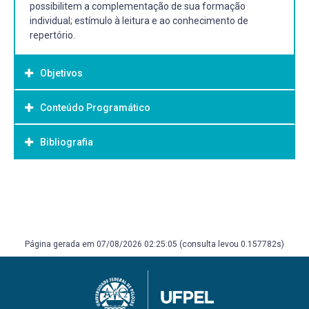
possibilitem a complementação de sua formação
individual; estímulo à leitura e ao conhecimento de
repertório.
Objetivos
Conteúdo Programático
Objetivo Geral:
Oferecer complemento à formação do aluno no
Bibliografia
instrumento de acordo com suas necessidades
individuais.
Bibliografia Básica:
HALLAM, Susan. Instrumental Teaching: a practical guide
to better teaching and learning. Oxford: Heinemann, 1998.
______________. Music Psycologhy in Education. London:
Página gerada em 07/08/2026 02:25:05 (consulta levou 0.157782s)
Institute of Education, University of London, 2006.
LABOISSIÈRE, Marília. Interpretação Musical: a dimensão
recriadora da “comunicação” poética. São Paulo:
Annablume, 2007. MEYER, Leonard. Emoción y significado
en la música. Alianza música.