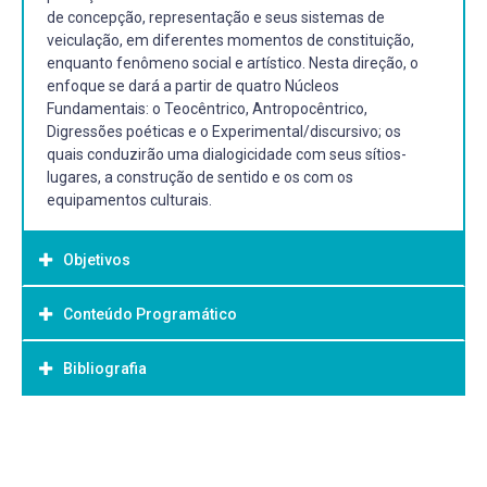
de concepção, representação e seus sistemas de
veiculação, em diferentes momentos de constituição,
enquanto fenômeno social e artístico. Nesta direção, o
enfoque se dará a partir de quatro Núcleos
Fundamentais: o Teocêntrico, Antropocêntrico,
Digressões poéticas e o Experimental/discursivo; os
quais conduzirão uma dialogicidade com seus sítios-
lugares, a construção de sentido e os com os
equipamentos culturais.
Objetivos
Conteúdo Programático
Objetivo Geral:
Reconhecer a produção de sentido sobre a elaboração de
Bibliografia
bens culturais e simbólicos, que motivou o ser humano a
conceber visões de mundos, em diferentes e
significativos momentos de sua jornada, enquanto
Bibliografia Básica:
fenômeno social e artístico.
ARGAN, Giulio Carlo. Arte moderna: do iluminismo aos