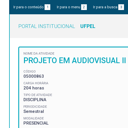
Ir para o conteúdo
1
Ir para o menu
2
Ir para a busca
3
PORTAL INSTITUCIONAL
UFPEL
NOME DA ATIVIDADE
PROJETO EM AUDIOVISUAL II
CÓDIGO
05000863
CARGA HORÁRIA
204 horas
TIPO DE ATIVIDADE
DISCIPLINA
PERIODICIDADE
Semestral
MODALIDADE
PRESENCIAL