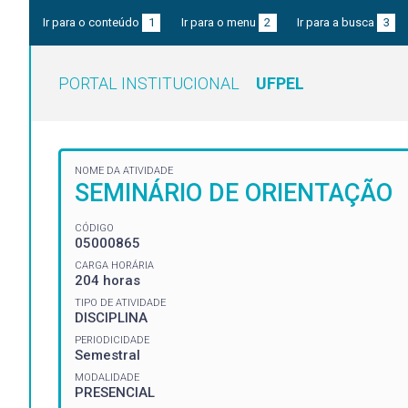
Ir para o conteúdo
1
Ir para o menu
2
Ir para a busca
3
PORTAL INSTITUCIONAL
UFPEL
NOME DA ATIVIDADE
SEMINÁRIO DE ORIENTAÇÃO
CÓDIGO
05000865
CARGA HORÁRIA
204 horas
TIPO DE ATIVIDADE
DISCIPLINA
PERIODICIDADE
Semestral
MODALIDADE
PRESENCIAL