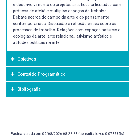
e desenvolvimento de projetos artísticos articulados com
práticas de ateliê e múltiplos espaços de trabalho.
Debate acerca do campo da arte e do pensamento
contemporâneos. Discussão e reflexão crítica sobre os
processos de trabalho. Relações com espaços naturais e
ecologias da arte, arte relacional, ativismo artístico e
atitudes políticas na arte.
Objetivos
Conteúdo Programático
Objetivo Geral:
Objetivo geral:
Bibliografia
Propor o desenvolvimento de investigações artísticas em
linguagens híbridas e a elaboração de projetos articulados
com práticas de ateliê e múltiplos espaços de trabalho.
Bibliografia Básica:
ARCHER, Michael Arte contemporânea: uma história
Objetivos específicos:
concisa. São Paulo: Martins Fontes, 2001.
✔ Proporcionar um ambiente propício ao
CAUQUELIN, Anne. A arte contemporânea: uma
desenvolvimento de pesquisas artísticas;
Página gerada em 09/08/2026 08:22:23 (consulta levou 0.073785s)