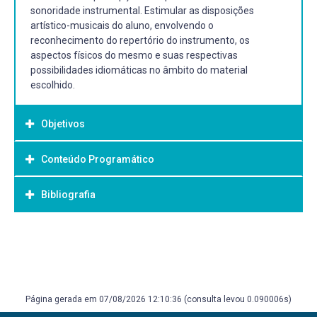
sonoridade instrumental. Estimular as disposições
artístico-musicais do aluno, envolvendo o
reconhecimento do repertório do instrumento, os
aspectos físicos do mesmo e suas respectivas
possibilidades idiomáticas no âmbito do material
escolhido.
Objetivos
Conteúdo Programático
Objetivo Geral:
Gerais: Ampliar as habilidades interpretativas em que
Bibliografia
envolvam o domínio de recursos técnicos e idiomáticos ao
saxofone. Específicos: Consolidar a sonoridade, domínio
da digitação e afinação, bem como aumentar o domínio
Bibliografia Básica:
sobre a leitura, criação e interpretação musical ao
ALMADA, Carlos. Arranjo. Campinas: Editora da Unicamp,
instrumento.
2000.
VASCONCELOS, José. Acústica musical e organologia.
Página gerada em 07/08/2026 12:10:36 (consulta levou 0.090006s)
Porto Alegre: Movimento, 2002. 215 p.