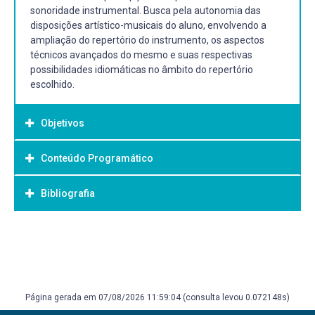
sonoridade instrumental. Busca pela autonomia das
disposições artístico-musicais do aluno, envolvendo a
ampliação do repertório do instrumento, os aspectos
técnicos avançados do mesmo e suas respectivas
possibilidades idiomáticas no âmbito do repertório
escolhido.
Objetivos
Conteúdo Programático
Objetivo Geral:
Gerais: Expandir as habilidades interpretativas em que
Bibliografia
envolvam o domínio de recursos técnicos e idiomáticos ao
saxofone. Específicos: Desenvolver novos recursos
técnicos, domínio da leitura musical e da improvisação,
Bibliografia Básica:
bem como de técnicas expandidas ao instrumento.
ALMADA, Carlos. Arranjo. Campinas: Editora da Unicamp,
2000.
VASCONCELOS, José. Acústica musical e organologia.
Página gerada em 07/08/2026 11:59:04 (consulta levou 0.072148s)
Porto Alegre: Movimento, 2002. 215 p.