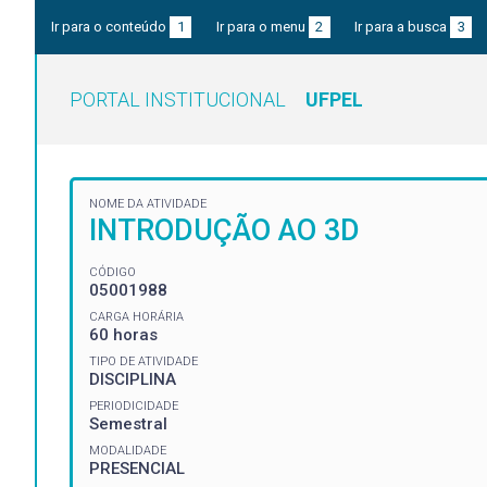
Ir para o conteúdo
1
Ir para o menu
2
Ir para a busca
3
PORTAL INSTITUCIONAL
UFPEL
NOME DA ATIVIDADE
INTRODUÇÃO AO 3D
CÓDIGO
05001988
CARGA HORÁRIA
60 horas
TIPO DE ATIVIDADE
DISCIPLINA
PERIODICIDADE
Semestral
MODALIDADE
PRESENCIAL