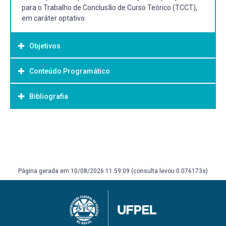
para o Trabalho de Conclusão de Curso Teórico (TCCT),
em caráter optativo.
Objetivos
Conteúdo Programático
Objetivo Geral:
Elaborar projeto de pesquisa para o Trabalho de
Bibliografia
Conclusão de Curso Teórico (TCCT), em caráter optativo,
de acordo com as normalizações técnico científicas.
Bibliografia Básica:
GIL, Antonio Carlos. Como elaborar projetos de pesquisa.
3. ed. São Paulo: Atlas, 1996. 159 p. ISBN 852240724X.
Número de chamada: 001.42 G463c 3.ed. (BCS: 3
Página gerada em 10/08/2026 11:59:09 (consulta levou 0.076173s)
exemplares) (BEF: 2 exemplares) FACHIN, Odília.
Fundamentos de metodologia. 5. ed. São Paulo: Saraiva,
2006 210 p. ISBN 9788502055322. Número de chamada:
001.42 F139f 5.ed. (BCP: 5 exemplares). MACHADO, Anna
Raquel (Coord.). Planejar gêneros acadêmicos: escrita ci