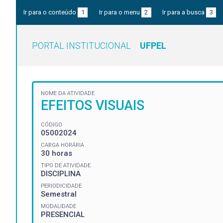
Ir para o conteúdo
1
Ir para o menu
2
Ir para a busca
3
PORTAL INSTITUCIONAL
UFPEL
NOME DA ATIVIDADE
EFEITOS VISUAIS
CÓDIGO
05002024
CARGA HORÁRIA
30 horas
TIPO DE ATIVIDADE
DISCIPLINA
PERIODICIDADE
Semestral
MODALIDADE
PRESENCIAL