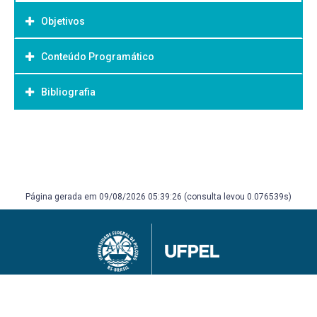
Objetivos
Conteúdo Programático
Objetivo Geral:
Oportunizar ao residente atividades teóricas e de
Bibliografia
exercícios que permitam ter contato com os princípios de
gestão do SUS, sua organização, fluxos de gestão,
financiamento e regulação.
Bibliografia Básica:
.
Página gerada em 09/08/2026 05:39:26 (consulta levou 0.076539s)
Universidade Federal de Pelotas