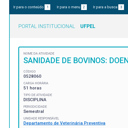
Ir para o conteúdo
1
Ir para o menu
2
Ir para a busca
3
PORTAL INSTITUCIONAL
UFPEL
NOME DA ATIVIDADE
SANIDADE DE BOVINOS: DOE
CÓDIGO
0528060
CARGA HORÁRIA
51 horas
TIPO DE ATIVIDADE
DISCIPLINA
PERIODICIDADE
Semestral
UNIDADE RESPONSÁVEL
Departamento de Veterinária Preventiva