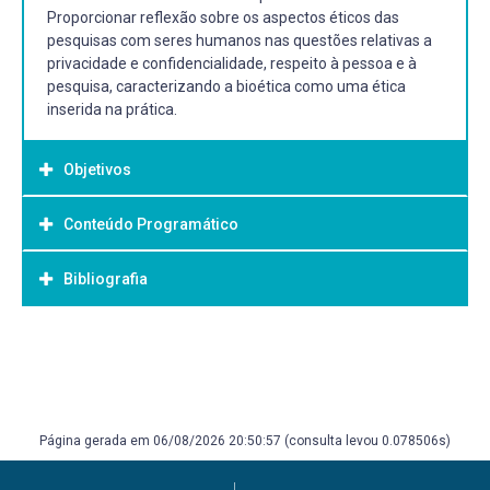
Proporcionar reflexão sobre os aspectos éticos das
pesquisas com seres humanos nas questões relativas a
privacidade e confidencialidade, respeito à pessoa e à
pesquisa, caracterizando a bioética como uma ética
inserida na prática.
Objetivos
Conteúdo Programático
Objetivo Geral:
Abordar as práticas de atenção relacionadas à promoção,
Bibliografia
prevenção, tratamento, reabilitação da saúde humana
com discussão dos aspectos bioéticos. Proporcionar
reflexão sobre os aspectos éticos das pesquisas com
Bibliografia Básica:
seres humanos nas questões relativas a privacidade e
ANJOS, M. F.; SIQUEIRA, J. E (orgs). Bioética no Brasil:
confidencialidade, respeito à pessoa e à pesquisa,
tendências e perspectivas.
caracterizando a bioética como uma ética inserida na
CARLIN, V. Ética e Bioética. Florianópolis: Terceiro Mundo,
prática.
Página gerada em 06/08/2026 20:50:57 (consulta levou 0.078506s)
1998
CLEMENTE, A. P. Bioética e Educação. Brasilia: BIO, 2007.