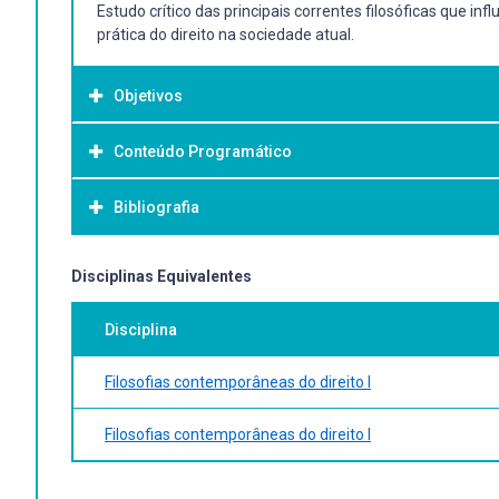
Estudo crítico das principais correntes filosóficas que 
prática do direito na sociedade atual.
Objetivos
Conteúdo Programático
Objetivo Geral:
Analisar as principais correntes filosóficas do direito co
Bibliografia
Desenvolver habilidades de pensamento crítico nos estud
Comparar e contrastar diversas teorias jurídicas.
Aplicar teorias filosóficas a casos práticos do direito.
Bibliografia Básica:
Disciplinas Equivalentes
Alexy, Robert. Teoria dos Direitos Fundamentais. Tradução 
Disciplina
Mendes. Lisboa: Fundação Calouste Gulbenkian, 1994. Dwor
Metafísica dos Costumes. Tradução de Edson Bini. São Pau
Filosofias contemporâneas do direito I
Filosofias contemporâneas do direito I