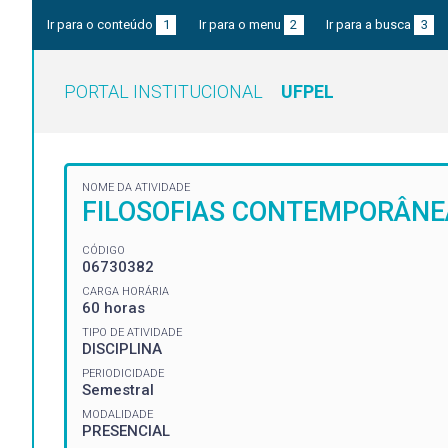
Ir para o conteúdo
1
Ir para o menu
2
Ir para a busca
3
PORTAL INSTITUCIONAL
UFPEL
NOME DA ATIVIDADE
FILOSOFIAS CONTEMPORÂNEA
CÓDIGO
06730382
CARGA HORÁRIA
60 horas
TIPO DE ATIVIDADE
DISCIPLINA
PERIODICIDADE
Semestral
MODALIDADE
PRESENCIAL