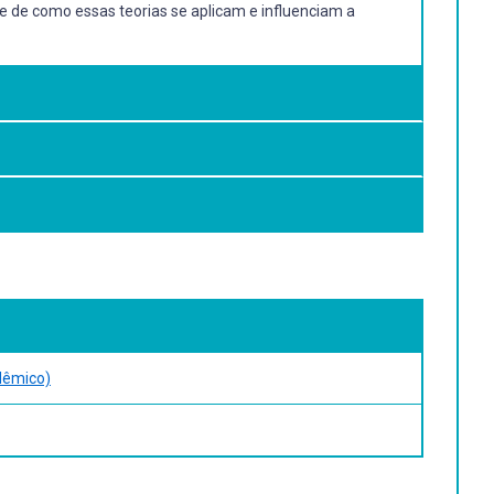
se de como essas teorias se aplicam e influenciam a
.L.A. O Conceito de Direito. Tradução de A. Ribeiro
oeira. São Paulo: Martins Fontes, 2002. Kant, Immanuel.
dêmico)