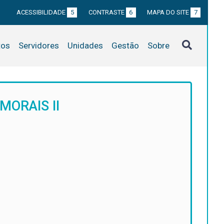
ACESSIBILIDADE
5
CONTRASTE
6
MAPA DO SITE
7
tos
Servidores
Unidades
Gestão
Sobre
MORAIS II