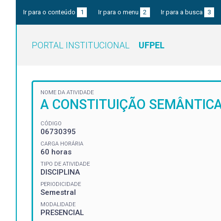
Ir para o conteúdo
1
Ir para o menu
2
Ir para a busca
3
PORTAL INSTITUCIONAL
UFPEL
NOME DA ATIVIDADE
A CONSTITUIÇÃO SEMÂNTICA
CÓDIGO
06730395
CARGA HORÁRIA
60 horas
TIPO DE ATIVIDADE
DISCIPLINA
PERIODICIDADE
Semestral
MODALIDADE
PRESENCIAL