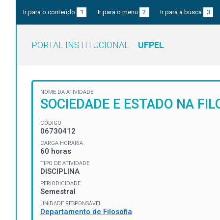
Ir para o conteúdo
1
Ir para o menu
2
Ir para a busca
3
PORTAL INSTITUCIONAL
UFPEL
NOME DA ATIVIDADE
SOCIEDADE E ESTADO NA FI
CÓDIGO
06730412
CARGA HORÁRIA
60 horas
TIPO DE ATIVIDADE
DISCIPLINA
PERIODICIDADE
Semestral
UNIDADE RESPONSÁVEL
Departamento de Filosofia