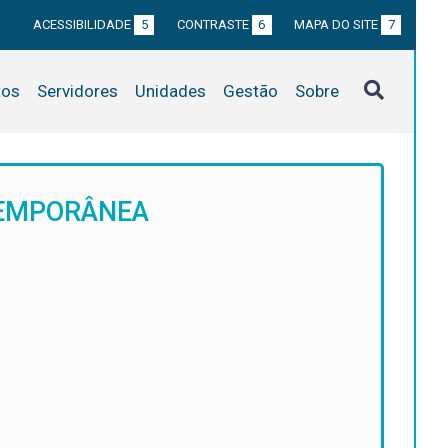
ACESSIBILIDADE
5
CONTRASTE
6
MAPA DO SITE
7
tos
Servidores
Unidades
Gestão
Sobre
TEMPORÂNEA