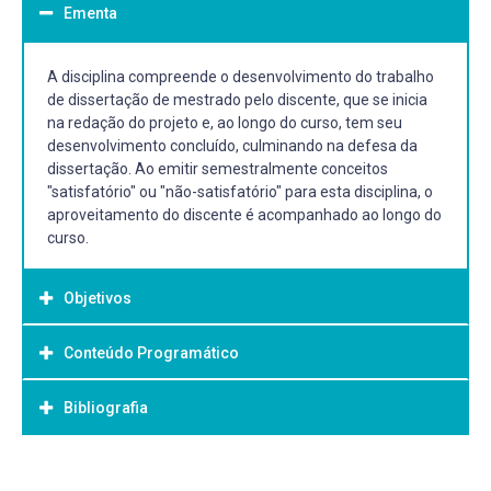
Ementa
A disciplina compreende o desenvolvimento do trabalho
de dissertação de mestrado pelo discente, que se inicia
na redação do projeto e, ao longo do curso, tem seu
desenvolvimento concluído, culminando na defesa da
dissertação. Ao emitir semestralmente conceitos
"satisfatório" ou "não-satisfatório" para esta disciplina, o
aproveitamento do discente é acompanhado ao longo do
curso.
Objetivos
Conteúdo Programático
Objetivo Geral:
A disciplina compreende o desenvolvimento do trabalho
Bibliografia
Desenvolvimento da dissertação
de dissertação de mestrado pelo discente, que se inicia na
redação do projeto e, ao longo do curso, tem seu
desenvolvimento concluído, culminando na defesa da
Bibliografia Básica:
dissertação. Ao emitir semestralmente conceitos