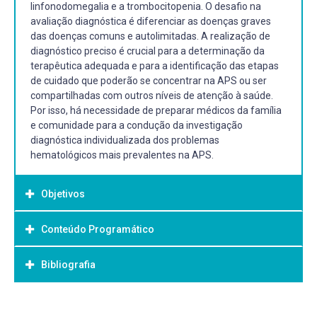
linfonodomegalia e a trombocitopenia. O desafio na
avaliação diagnóstica é diferenciar as doenças graves
das doenças comuns e autolimitadas. A realização de
diagnóstico preciso é crucial para a determinação da
terapêutica adequada e para a identificação das etapas
de cuidado que poderão se concentrar na APS ou ser
compartilhadas com outros níveis de atenção à saúde.
Por isso, há necessidade de preparar médicos da família
e comunidade para a condução da investigação
diagnóstica individualizada dos problemas
hematológicos mais prevalentes na APS.
Objetivos
Conteúdo Programático
Objetivo Geral:
Preparar médicos da família e comunidade para conduzir
Bibliografia
UNIDADE 1. Doenças Hematológicas = 5 horas
a investigação diagnóstica individualizada dos problemas
1. Anemias
hematológicos mais prevalentes na APS;
Diferenciar as doenças hematológicas graves das
Bibliografia Básica:
1.1 Definição